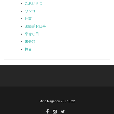
ごあいさつ
ワンコ
仕事
医療系お仕事
幸せな日
未分類
舞台
Miho Nagahori 2017.8.22