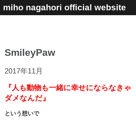
コ
miho nagahori official website
ン
テ
ン
ツ
へ
ス
キ
SmileyPaw
ッ
プ
2017年11月
『人も動物も一緒に幸せにならなきゃ
ダメなんだ』
という想いで