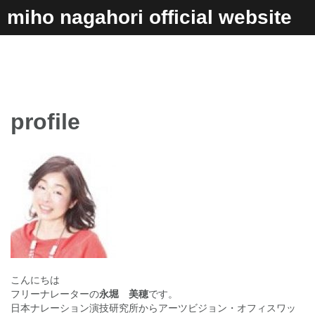
コ
miho nagahori official website
ン
テ
ン
ツ
へ
ス
キ
profile
ッ
プ
こんにちは
フリーナレーターの
永堀 美穂
です。
日本ナレーション演技研究所からアーツビジョン・オフィスワッ