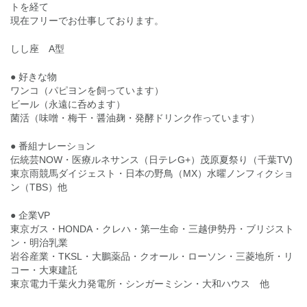
トを経て
現在フリーでお仕事しております。
しし座 A型
● 好きな物
ワンコ（パピヨンを飼っています）
ビール（永遠に呑めます）
菌活（味噌・梅干・醤油麹・発酵ドリンク作っています）
● 番組ナレーション
伝統芸NOW・医療ルネサンス（日テレG+）茂原夏祭り（千葉TV)
東京雨競馬ダイジェスト・日本の野鳥（MX）水曜ノンフィクショ
ン（TBS）他
● 企業VP
東京ガス・HONDA・クレハ・第一生命・三越伊勢丹・ブリジスト
ン・明治乳業
岩谷産業・TKSL・大鵬薬品・クオール・ローソン・三菱地所・リ
コー・大東建託
東京電力千葉火力発電所・シンガーミシン・大和ハウス 他