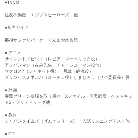
●TVCM
住友不動産 エグゾスヒーローズ 他
●音声ガイド
那須サファリパーク・てんまや水族館
● アニメ
サイレントメビウス（レビア・マーベリック役）
アンパンマン（みみ先生・チャーシューマン役他）
マクロス7（ジャネット役） 月読（静流役）
プリンセスミネルバ（オーチェ役）しまじろう（サイ委員長）役
● 外画
突撃グリーン農場を取り戻せ・Xファイル・則天武后・ベストキッ
ド2・プリティリーグ他
● 教材
ジャパンタイムズ（げんきシリーズ）・入試リスニングテスト他
● CD