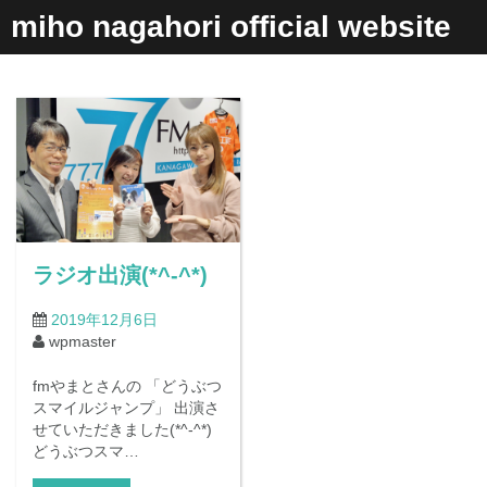
コ
miho nagahori official website
ン
テ
ン
ツ
へ
ス
キ
ッ
プ
ラジオ出演(*^-^*)
2019年12月6日
wpmaster
fmやまとさんの 「どうぶつ
スマイルジャンプ」 出演さ
せていただきました(*^-^*)
どうぶつスマ…