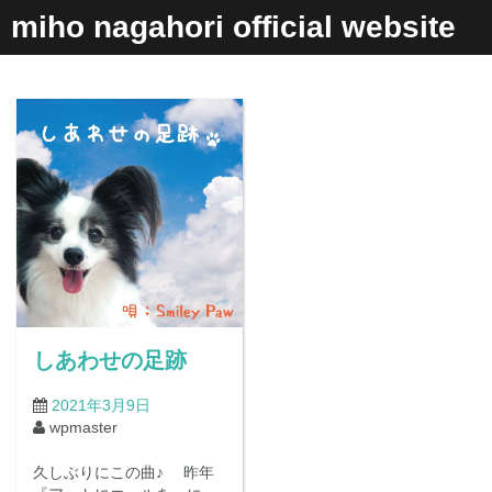
コ
miho nagahori official website
ン
テ
ン
ツ
へ
ス
キ
ッ
プ
しあわせの足跡
2021年3月9日
wpmaster
久しぶりにこの曲♪ 昨年