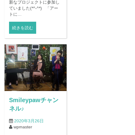
新なプロジェクトに参加し
ていました(*^-^*) 「アー
トに…
続きを読む
Smileypawチャン
ネル♪
2020年3月26日
wpmaster