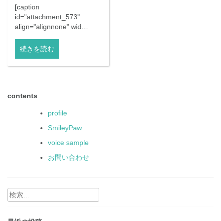
[caption
id="attachment_573"
align="alignnone" wid…
続きを読む
contents
profile
SmileyPaw
voice sample
お問い合わせ
検
索: