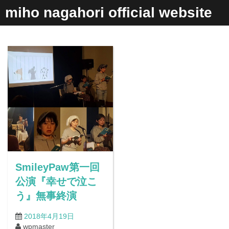
コ
miho nagahori official website
ン
テ
ン
ツ
へ
ス
キ
ッ
プ
SmileyPaw第一回
公演『幸せで泣こ
う』無事終演
2018年4月19日
wpmaster