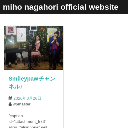
コ
miho nagahori official website
ン
テ
ン
ツ
へ
ス
キ
ッ
プ
Smileypawチャン
ネル♪
2020年3月26日
wpmaster
[caption
id="attachment_573"
align="alignnone" wid…