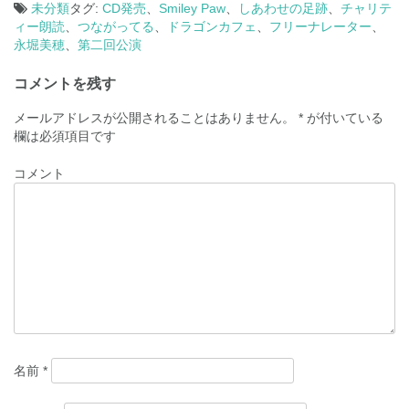
未分類
タグ:
CD発売
、
Smiley Paw
、
しあわせの足跡
、
チャリテ
ィー朗読
、
つながってる
、
ドラゴンカフェ
、
フリーナレーター
、
永堀美穂
、
第二回公演
投
コメントを残す
稿
ナ
メールアドレスが公開されることはありません。
*
が付いている
欄は必須項目です
ビ
ゲ
コメント
ー
シ
ョ
ン
名前
*