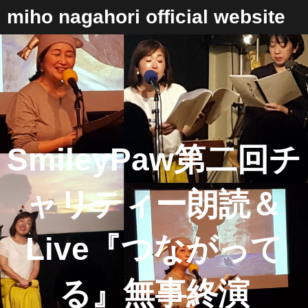
コ
miho nagahori official website
ン
テ
ン
ツ
へ
ス
キ
ッ
プ
SmileyPaw第二回チ
ャリティー朗読＆
Live『つながって
る』無事終演